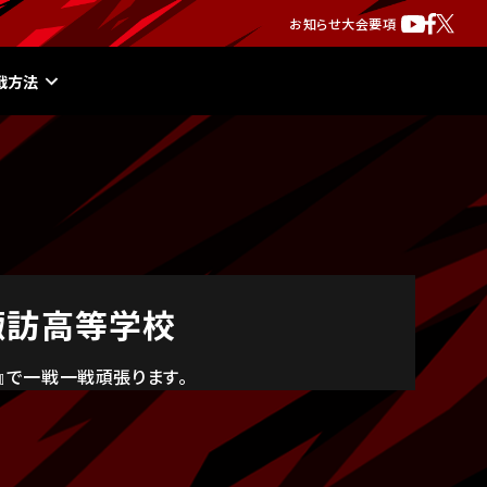
お知らせ
大会要項
戦方法
諏訪高等学校
』で一戦一戦頑張ります。