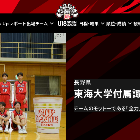
ck Upレポート
出場チーム
日程・結果
順位・成績
観
長野県
東海大学付属
チームのモットーである『全力