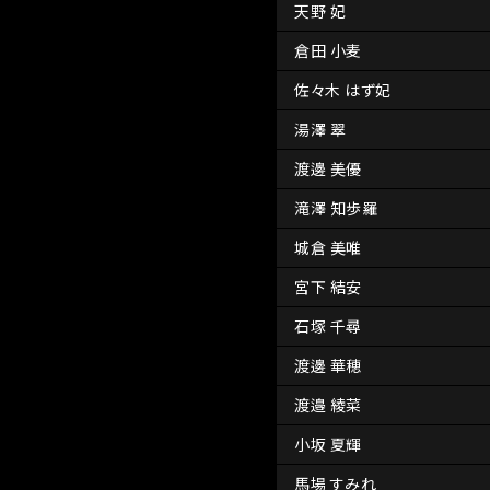
天野 妃
倉田 小麦
佐々木 はず妃
湯澤 翠
渡邊 美優
滝澤 知歩羅
城倉 美唯
宮下 結安
石塚 千尋
渡邊 華穂
渡邉 綾菜
小坂 夏輝
馬場 すみれ