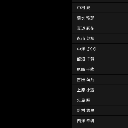
中村 愛
清水 玲那
真道 彩花
永山 菜桜
中澤 さくら
飯沼 千賀
尾崎 千紘
吉田 萌乃
上原 小遥
矢島 瞳
新村 悠里
西澤 幸帆