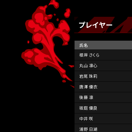
プレイヤー
氏名
根岸 さくら
丸山 凛心
岩尾 珠莉
唐澤 優衣
後藤 凛
坂庭 優良
中井 咲
浦野 日湖