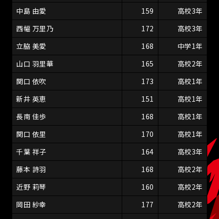
中島 由愛
159
高校3年
西幅 万里乃
172
高校3年
立脇 美愛
168
中学1年
山口 羽里華
165
高校2年
関口 依吹
173
高校1年
新井 英恵
151
高校1年
長南 佳歩
168
高校1年
関口 依里
170
高校1年
千葉 祥子
164
高校3年
藤本 詩羽
168
高校2年
近野 莉琴
160
高校2年
岡田 紗幸
177
高校2年