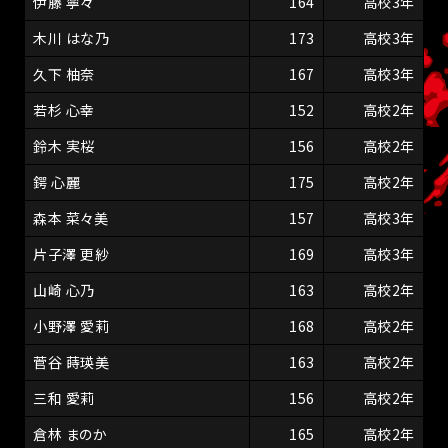
伊藤 寧々
164
高校3年
木川 はな乃
173
高校3年
久下 柚奈
167
高校3年
若杉 心幸
152
高校2年
鈴木 実桜
156
高校2年
鍔 心麗
175
高校2年
森本 菜々美
157
高校3年
片子澤 更紗
169
高校3年
山崎 心乃
163
高校2年
小野澤 愛莉
168
高校2年
菅谷 蒔瑛美
163
高校2年
三和 愛莉
156
高校2年
倉林 まのか
165
高校2年