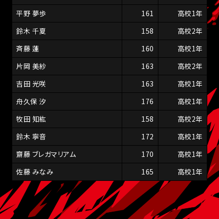
平野 夢歩
161
高校1年
鈴木 千夏
158
高校2年
斉藤 蓮
160
高校1年
片岡 美紗
163
高校2年
吉田 光咲
163
高校1年
舟久保 汐
176
高校1年
牧田 知紘
158
高校2年
鈴木 寧音
172
高校1年
齋藤 ブレガマリアム
170
高校1年
佐藤 みなみ
165
高校1年