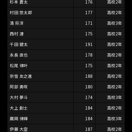
杉本 蒼太
176
高校2年
村田 悠太郎
177
高校2年
清 将洋
171
高校3年
西村 漣
175
高校2年
千田 健太
191
高校2年
永長 直也
178
高校2年
松尾 律叶
175
高校2年
宗雪 友之進
188
高校2年
阿部 勇咲
180
高校2年
大村 夢斗
174
高校3年
大上 創士
184
高校2年
廣岡 律輝
184
高校3年
伊藤 大空
187
高校2年