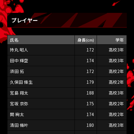
プレイヤー
氏名
身長
学年
(cm)
持丸 昭人
172
高校3年
田中 輝空
174
高校3年
須田 拓
172
高校2年
久保田 條生
179
高校2年
宮島 翔太
188
高校3年
宮坂 京弥
175
高校2年
関 絢太
174
高校2年
清田 脩叶
180
高校3年