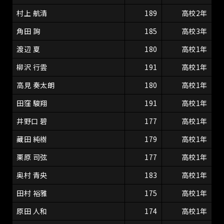
村上 航清
189
高校2年
角田 詢
185
高校3年
渡辺 夏
180
高校1年
柳沢 行雲
191
高校1年
高見 奏太朗
180
高校1年
田窪 駿翔
191
高校1年
井野口 碧
177
高校1年
藏田 純樹
179
高校1年
栗原 司弦
177
高校1年
奥村 青央
183
高校1年
田村 裕雅
175
高校1年
原田 人和
174
高校1年