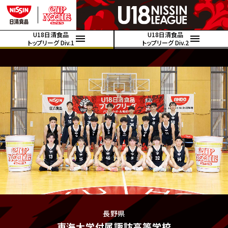
U18日清食品
U18日清食品
トップリーグ Div.1
トップリーグ Div.2
長野県
東海大学付属諏訪高等学校