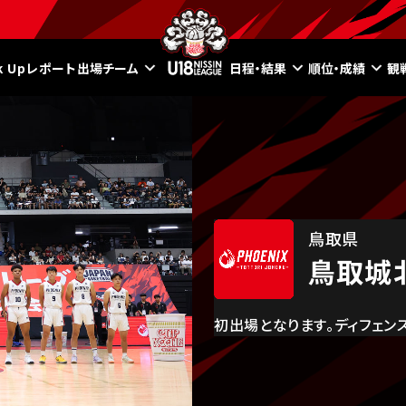
ck Upレポート
出場チーム
日程・結果
順位・成績
観
鳥取県
鳥取城
初出場となります。ディフェン