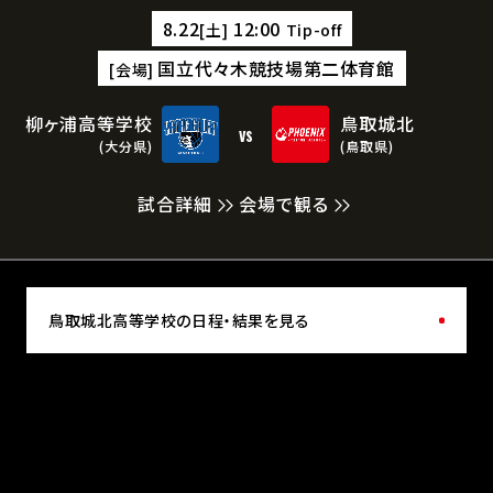
8.22
12:00
[土]
Tip-off
国立代々木競技場第二体育館
[会場]
柳ヶ浦高等学校
鳥取城北
vs
(大分県)
(鳥取県)
試合詳細
会場で観る
鳥取城北高等学校の日程・結果を見る