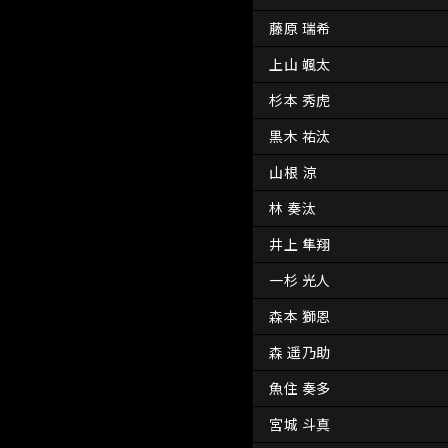
藤原 瑞希
上山 颯太
杉本 秀虎
黒木 祐汰
山根 涼
林 奏汰
井上 隼翔
一杉 光人
森本 獅恩
森 遥乃助
魚住 奏多
宮城 斗真