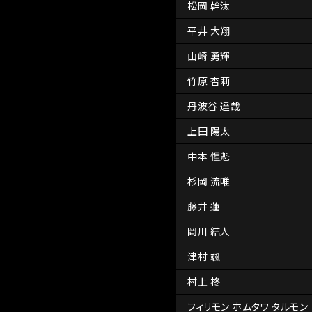
松岡 幹汰
平井 大翔
山崎 勇輝
竹原 杏莉
丹波谷 達哉
上田 陽太
中本 惺魁
杉岡 流唯
藤井 蓮
岡川 結人
津村 颯
村上 柊
フィリモン ホムタワ タルモン