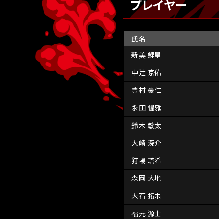
プレイヤー
氏名
新美 鯉星
中辻 京佑
豊村 豪仁
永田 惺雅
鈴木 敏太
大崎 深介
狩場 琉希
森岡 大地
大石 拓未
福元 源士