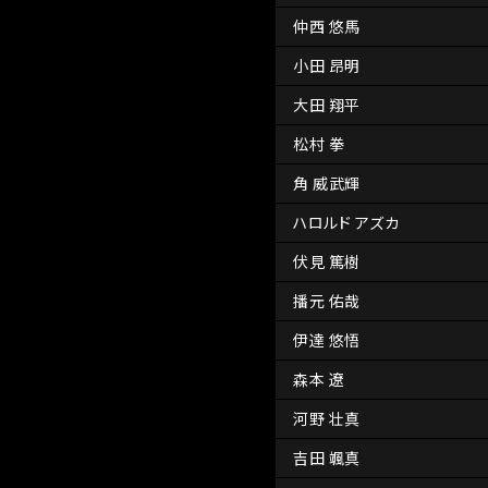
仲西 悠馬
小田 昂明
大田 翔平
松村 拳
角 威武輝
ハロルド アズカ
伏見 篤樹
播元 佑哉
伊達 悠悟
森本 遼
河野 壮真
吉田 颯真