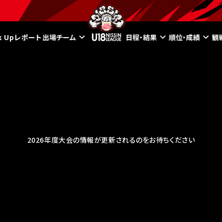
ck Upレポート
出場チーム
日程・結果
順位・成績
観
2026年度大会の情報が更新されるのをお待ちください