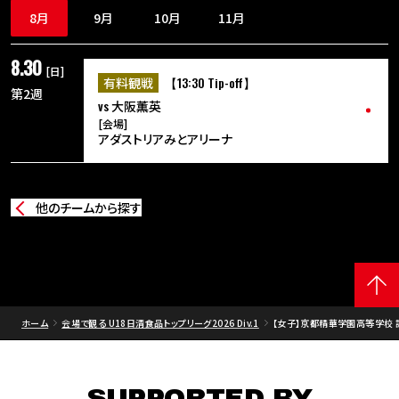
8月
9月
10月
11月
8.30
[日]
【13:30 Tip-off】
有料観戦
第2週
vs
大阪薫英
[会場]
アダストリアみとアリーナ
他のチームから探す
ホーム
会場で観る U18日清食品トップリーグ2026 Div.1
【女子】京都精華学園高等学校 
SUPPORTED BY