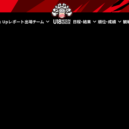
ck Upレポート
出場チーム
日程・結果
順位・成績
観