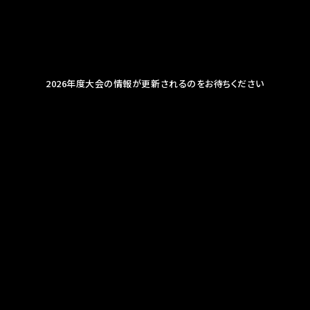
2026年度大会の情報が更新されるのをお待ちください