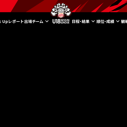
ck Upレポート
出場チーム
日程・結果
順位・成績
観