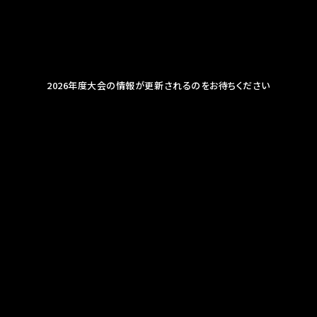
2026年度大会の情報が更新されるのをお待ちください