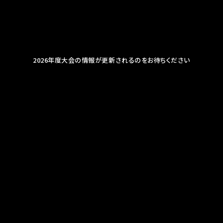
2026年度大会の情報が更新されるのをお待ちください