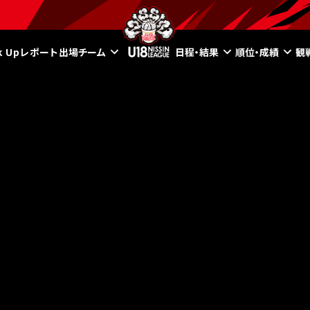
ck Upレポート
出場チーム
日程・結果
順位・成績
観