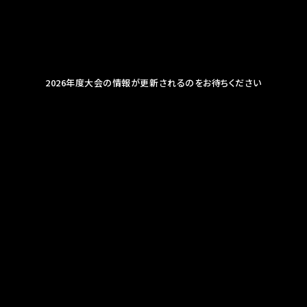
2026年度大会の情報が更新されるのをお待ちください