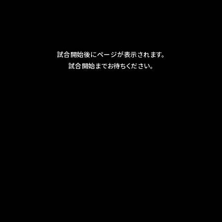
試合開始後にページが表示されます。
試合開始までお待ちください。