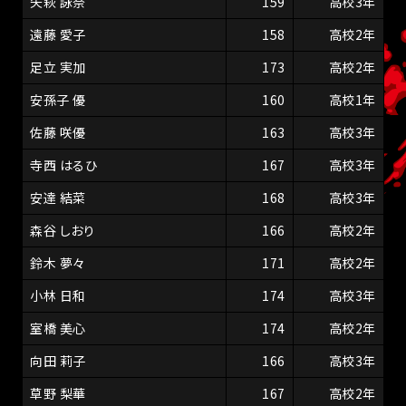
矢萩 詠奈
159
高校3年
遠藤 愛子
158
高校2年
足立 実加
173
高校2年
安孫子 優
160
高校1年
佐藤 咲優
163
高校3年
寺西 はるひ
167
高校3年
安達 結菜
168
高校3年
森谷 しおり
166
高校2年
鈴木 夢々
171
高校2年
小林 日和
174
高校3年
室橋 美心
174
高校2年
向田 莉子
166
高校3年
草野 梨華
167
高校2年