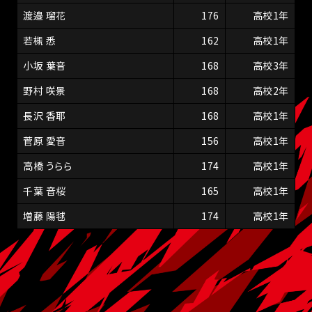
渡邉 瑠花
176
高校1年
若槻 悉
162
高校1年
小坂 葉音
168
高校3年
野村 咲景
168
高校2年
長沢 香耶
168
高校1年
菅原 愛音
156
高校1年
高橋 うらら
174
高校1年
千葉 音桜
165
高校1年
増藤 陽毬
174
高校1年