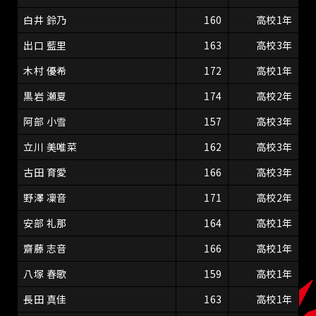
白井 鈴乃
160
高校1年
出口 藍里
163
高校3年
木村 優希
172
高校1年
黒岩 瀬夏
174
高校2年
阿部 小雪
157
高校3年
立川 美唯菜
162
高校3年
古田 育愛
166
高校3年
野澤 凜音
171
高校2年
安部 礼那
164
高校1年
齋藤 志音
166
高校1年
八塚 春歌
159
高校1年
長田 真佳
163
高校1年