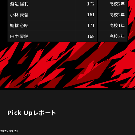
渡辺 陽莉
172
高校2年
小林 愛音
161
高校2年
棚橋 心結
171
高校1年
田中 夏鈴
168
高校2年
Pick Upレポート
2025.09.29