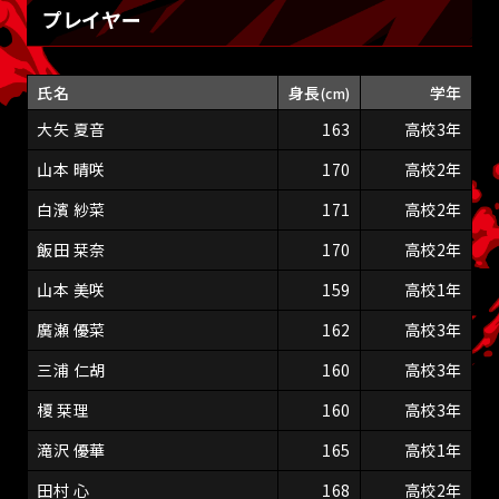
プレイヤー
氏名
身長
学年
(cm)
大矢 夏音
163
高校3年
山本 晴咲
170
高校2年
白濱 紗菜
171
高校2年
飯田 栞奈
170
高校2年
山本 美咲
159
高校1年
廣瀬 優菜
162
高校3年
三浦 仁胡
160
高校3年
榎 栞理
160
高校3年
滝沢 優華
165
高校1年
田村 心
168
高校2年