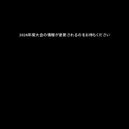
2026年度大会の情報が更新されるのをお待ちください