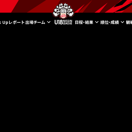
ck Upレポート
出場チーム
日程・結果
順位・成績
観