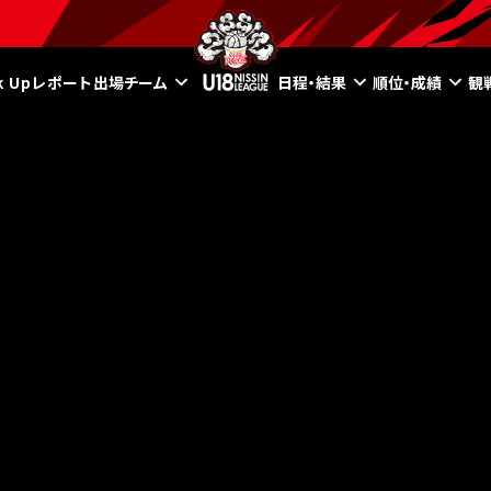
ck Upレポート
出場チーム
日程・結果
順位・成績
観