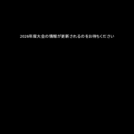
2026年度大会の情報が更新されるのをお待ちください