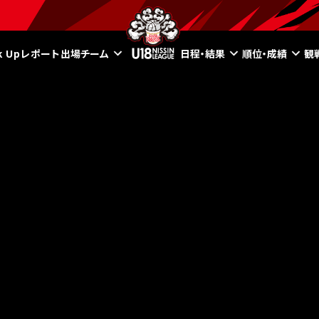
ck Upレポート
出場チーム
日程・結果
順位・成績
観