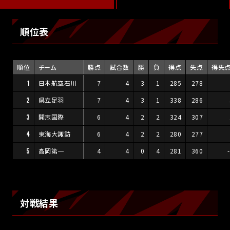
順位表
順位
チーム
勝点
試合数
勝
負
得点
失点
得失
1
日本航空石川
7
4
3
1
285
278
2
県立足羽
7
4
3
1
338
286
3
開志国際
6
4
2
2
324
307
4
東海大諏訪
6
4
2
2
280
277
5
高岡第一
4
4
0
4
281
360
対戦結果