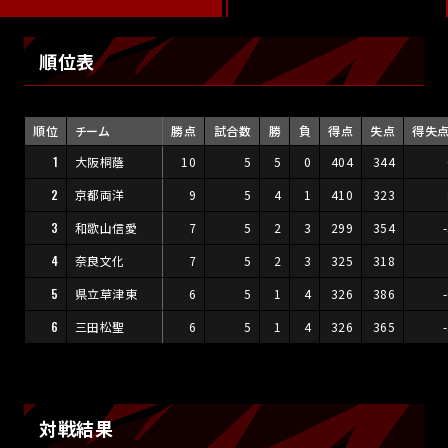
順位表
順位
チーム
勝点
試合数
勝
負
得点
失点
得失
1
大阪桐蔭
10
5
5
0
404
344
2
京都両洋
9
5
4
1
410
323
3
和歌山信愛
7
5
2
3
299
354
4
奈良文化
7
5
2
3
325
318
5
県立草津東
6
5
1
4
326
386
6
三田松聖
6
5
1
4
326
365
対戦結果