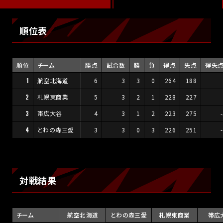
順位表
順位
チーム
勝点
試合数
勝
負
得点
失点
得失
1
航空北海道
6
3
3
0
264
188
2
札幌東商業
5
3
2
1
228
227
3
帯広大谷
4
3
1
2
223
275
4
とわの森三愛
3
3
0
3
226
251
対戦結果
チーム
航空北海道
とわの森三愛
札幌東商業
帯広