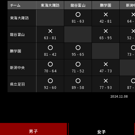
チーム
東海大諏訪
龍谷富山
鵬学園
新潟
東海大諏訪
81 - 63
42 - 81
64 -
龍谷富山
63 - 81
65 - 95
52 -
鵬学園
81 - 42
95 - 65
73 -
新潟中央
70 - 64
71 - 52
47 - 73
県立足羽
92 - 60
89 - 58
77 - 93
87 -
2024.12.08
男子
女子