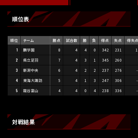
順位表
順位
チーム
勝点
試合数
勝
負
得点
失点
得失
1
鵬学園
8
4
4
0
342
231
1
2
県立足羽
7
4
3
1
345
260
3
新潟中央
6
4
2
2
237
276
4
東海大諏訪
5
4
1
3
247
306
5
龍谷富山
4
4
0
4
238
336
対戦結果