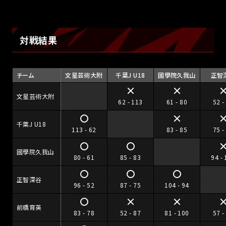
対戦結果
チーム
文星芸術大附
千葉J U18
國學院久我山
正智
文星芸術大附
62 - 113
61 - 80
52 -
千葉J U18
113 - 62
83 - 85
75 -
國學院久我山
80 - 61
85 - 83
94 -
正智深谷
96 - 52
87 - 75
104 - 94
前橋育英
83 - 78
52 - 87
81 - 100
57 -