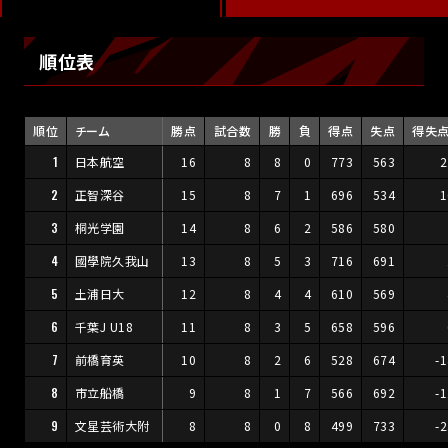
順位表
順位
チーム
勝点
試合数
勝
負
得点
失点
得失
1
日本航空
16
8
8
0
773
563
2
2
正智深谷
15
8
7
1
696
534
1
3
桐光学園
14
8
6
2
586
580
4
國學院久我山
13
8
5
3
716
691
5
土浦日大
12
8
4
4
610
569
6
千葉J U18
11
8
3
5
658
596
7
前橋育英
10
8
2
6
528
674
-
8
市立船橋
9
8
1
7
566
692
-
9
文星芸術大附
8
8
0
8
499
733
-