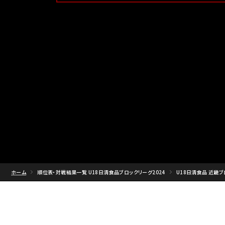
ホーム
順位表・対戦結果一覧 U18日清食品ブロックリーグ2024
U18日清食品 近畿ブ