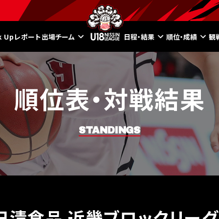
ck Upレポート
出場チーム
日程・結果
順位・成績
観
順位表・対戦結果
STANDINGS
8日清食品 近畿ブロックリーグ2