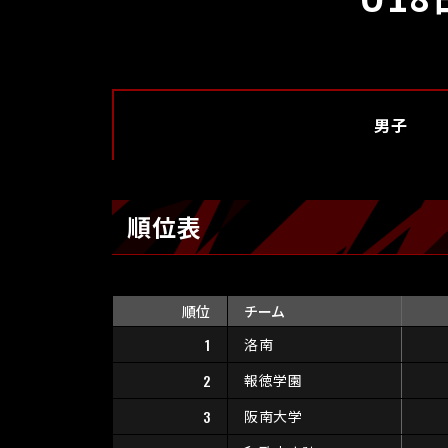
男子
順位表
順位
チーム
1
洛南
2
報徳学園
3
阪南大学