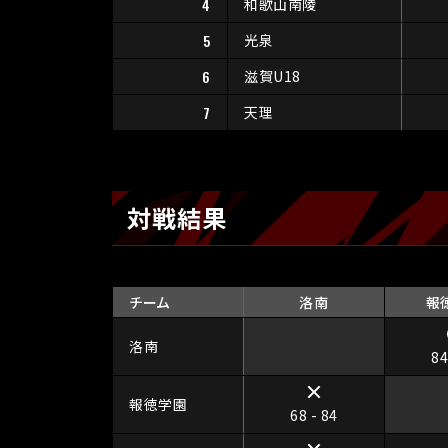
4
和歌山南陵
5
光泉
6
滋賀U18
7
天理
対戦結果
チーム
洛南
報
洛南
84
報徳学園
68 - 84