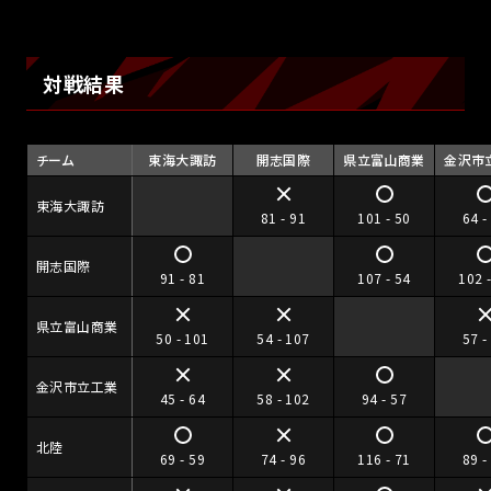
対戦結果
チーム
東海大諏訪
開志国際
県立富山商業
金沢市
東海大諏訪
81 - 91
101 - 50
64 -
開志国際
91 - 81
107 - 54
102 
県立富山商業
50 - 101
54 - 107
57 -
金沢市立工業
45 - 64
58 - 102
94 - 57
北陸
69 - 59
74 - 96
116 - 71
89 -