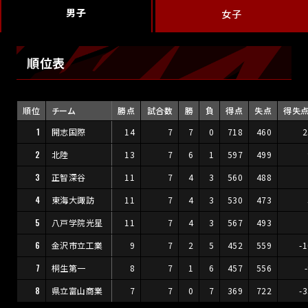
男子
女子
順位表
順位
チーム
勝点
試合数
勝
負
得点
失点
得失
1
開志国際
14
7
7
0
718
460
2
2
北陸
13
7
6
1
597
499
3
正智深谷
11
7
4
3
560
488
4
東海大諏訪
11
7
4
3
530
473
5
八戸学院光星
11
7
4
3
567
493
6
金沢市立工業
9
7
2
5
452
559
-
7
桐生第一
8
7
1
6
457
556
8
県立富山商業
7
7
0
7
369
722
-