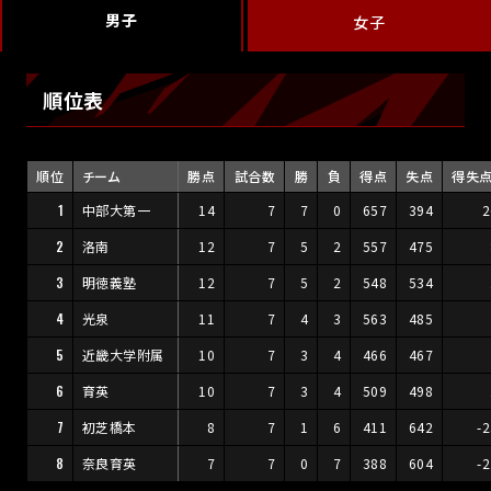
男子
女子
順位表
順位
チーム
勝点
試合数
勝
負
得点
失点
得失
1
中部大第一
14
7
7
0
657
394
2
2
洛南
12
7
5
2
557
475
3
明徳義塾
12
7
5
2
548
534
4
光泉
11
7
4
3
563
485
5
近畿大学附属
10
7
3
4
466
467
6
育英
10
7
3
4
509
498
7
初芝橋本
8
7
1
6
411
642
-
8
奈良育英
7
7
0
7
388
604
-