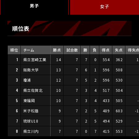
男子
女子
順位表
順位
チーム
勝点
試合数
勝
負
得点
失点
得失
1
県立宮崎工業
14
7
7
0
554
362
1
2
阪南大学
13
7
6
1
596
508
3
瓊浦
12
7
5
2
596
530
4
県立佐賀北
10
7
3
4
517
504
5
東福岡
10
7
3
4
433
505
6
米子松蔭
9
7
2
5
489
603
-
7
琉球U18
9
7
2
5
494
529
8
県立川内
7
7
0
7
415
553
-