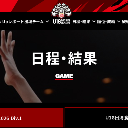
ck Upレポート
出場チーム
日程・結果
順位・成績
観
日程・結果
GAME
U18日清
26 Div.1