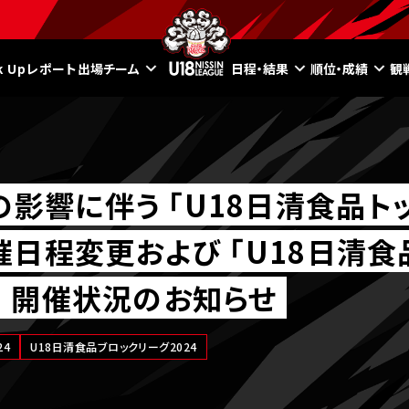
ck Upレポート
出場チーム
日程・結果
順位・成績
観
の影響に伴う ｢U18日清食品ト
 開催日程変更および ｢U18日清
4｣ 開催状況のお知らせ
24
U18日清食品ブロックリーグ2024