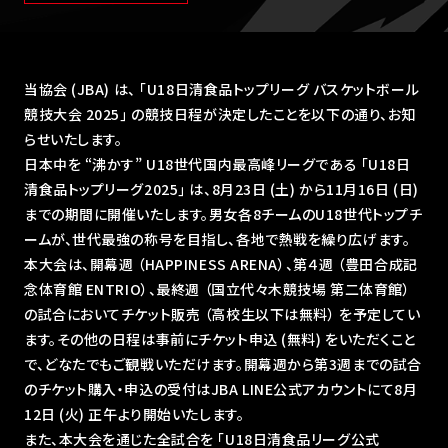
当協会 (JBA) は、 ｢U18日清食品トップリーグ バスケットボール
競技大会 2025｣ の競技日程が決定したことを以下の通り、お知
らせいたします。
日本中を “沸かす” U18世代国内最高峰リーグである ｢U18日
清食品トップリーグ2025｣ は、8月23日 (土) から11月16日 (日)
までの期間に開催いたします。男女各8チームのU18世代トップチ
ームが、世代最強の称号を目指し、各地で熱戦を繰り広げます。
本大会は、開幕週 （HAPPINESS ARENA）、第４週 （豊田合成記
念体育館 ENTRIO）、最終週 （国立代々木競技場 第二体育館）
の試合においてチケット販売 （高校生以下は無料） を予定してい
ます。その他の日程は事前にチケット申込 (無料) をいただくこと
で、どなたでもご観戦いただけます。開幕週から第3週までの試合
のチケット購入・申込の受付はJBA LINE公式アカウントにて8月
12日 (火) 正午より開始いたします。
また、本大会を通じた全試合を ｢U18日清食品リーグ公式