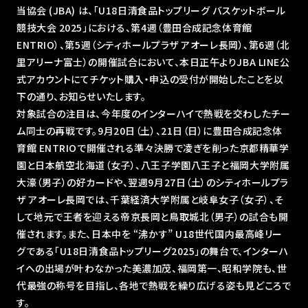
当協会 (JBA) は、「U18日清食品トップリーグ バスケットボール
競技大会 2025」における、第4週（豊田合成記念体育館
ENTRIO）、第5週（シティホールプラザ アオーレ長岡）、第6週（北
里アリーナ富士）の開催試合において、本日正午よりJBA LINE公
式アカウントにてチケット購入・申込の受付が開始したことを以
下の通り、お知らせいたします。
対象試合の注目は、今年度のインターハイで熱戦を交わしたチー
ム同士の再戦です。9月20日（土）、21日（日）に豊田合成記念体
育館 ENTRIOで開催される準々決勝で凌ぎを削った京都精華学
園と日本航空北海道（女子）、八王子学園八王子と福岡大学附属
大濠（男子）の好カードや、翌週9月27日（土）のシティホールプラ
ザ アオーレ長岡では、千葉経済大学附属と岐阜女子（女子）、そ
して地元で王者を迎える帝京長岡と鳥取城北（男子）の試合も開
催されます。また、日本中を “沸かす” U18世代国内最高峰リー
グである「U18日清食品トップリーグ2025」の舞台で、インターハ
イへの出場が叶わなかった美濃加茂、福岡第一、昭和学院も、世
代最強の称号を目指し、各地で熱戦を繰り広げる姿も見どころで
す。