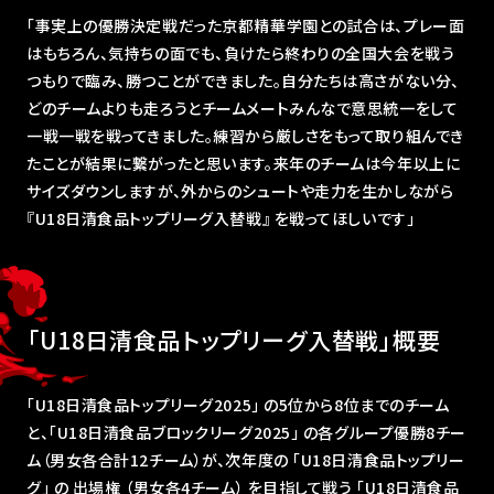
「事実上の優勝決定戦だった京都精華学園との試合は、プレー面
はもちろん、気持ちの面でも、負けたら終わりの全国大会を戦う
つもりで臨み、勝つことができました。自分たちは高さがない分、
どのチームよりも走ろうとチームメートみんなで意思統一をして
一戦一戦を戦ってきました。練習から厳しさをもって取り組んでき
たことが結果に繋がったと思います。来年のチームは今年以上に
サイズダウンしますが、外からのシュートや走力を生かしながら
『U18日清食品トップリーグ入替戦』 を戦ってほしいです」
「U18日清食品トップリーグ入替戦」概要
「U18日清食品トップリーグ2025」 の5位から8位までのチーム
と、「U18日清食品ブロックリーグ2025」 の各グループ優勝8チー
ム（男女各合計12チーム）が、次年度の 「U18日清食品トップリー
グ」 の 出場権 （男女各4チーム） を目指して戦う 「U18日清食品