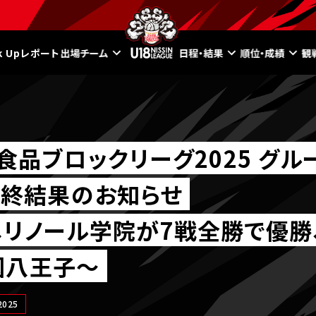
ck Upレポート
出場チーム
日程・結果
順位・成績
観
食品ブロックリーグ2025 グルー
最終結果のお知らせ
リノール学院が7戦全勝で優勝
園八王子～
025