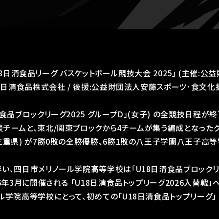
｢U18日清食品リーグ バスケットボール競技大会 2025｣ (主催
賛:日清食品株式会社 / 後援:公益財団法人安藤スポーツ･食文化
食品ブロックリーグ2025 グループD」(女子) の全競技日程が
チームと、東北/関東ブロックから4チームが集う編成となった
三重県) が7勝0敗の全勝優勝、6勝1敗の八王子学園八王子高等
い、四日市メリノール学院高等学校は「U18日清食品ブロックリー
6年3月に開催される 「U18日清食品トップリーグ2026入替戦
ル学院高等学校にとって、初めての「U18日清食品トップリーグ」