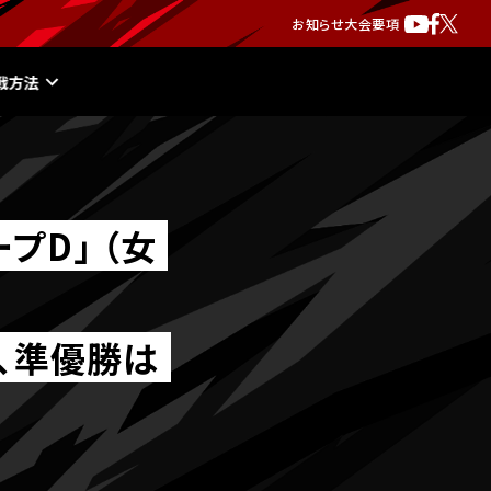
お知らせ
大会要項
戦方法
プD｣ （女
、準優勝は