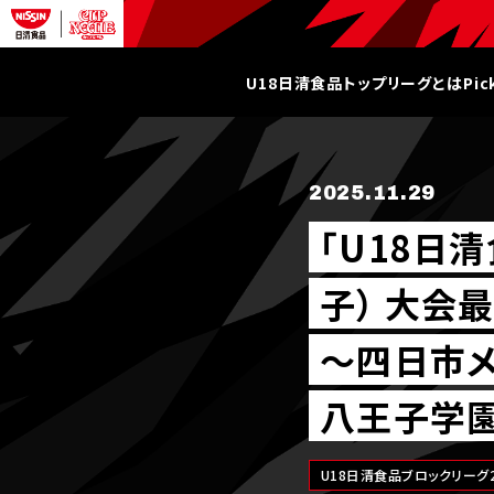
U18日清食品トップリーグとは
Pi
2025.11.29
｢U18日清
子） 大会
～四日市メ
八王子学
U18日清食品ブロックリーグ2