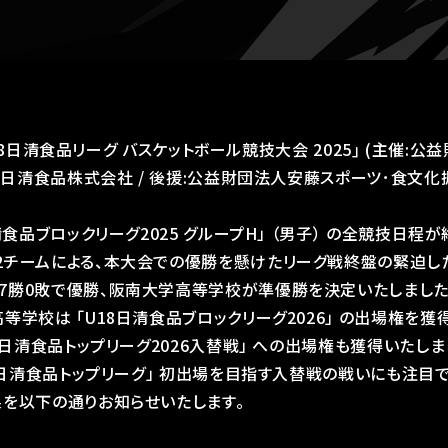
｢U18日清食品リーグ バスケットボール競技大会 2025｣ (主催
賛:日清食品株式会社 / 後援:公益財団法人安藤スポーツ･食文化
清食品ブロックリーグ2025 グループH」 （男子） の全競技日程
2チームによる、本大会での優勝を懸けたリーグ戦終盤の緊迫し
7勝0敗で優勝、阪南大学高等学校が準優勝を決定いたしました
学校は 「U18日清食品ブロックリーグ2026」 の出場権を獲得
18日清食品トップリーグ2026入替戦」 への出場権も獲得いたし
18日清食品トップリーグ」 初出場を目指す入替戦の戦いにも注目で
を以下の通りお知らせいたします。