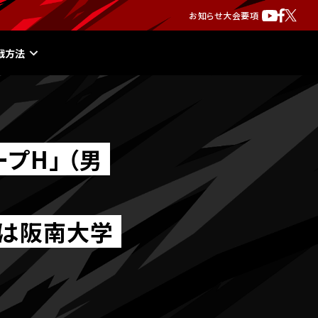
お知らせ
大会要項
戦方法
プH｣ （男
勝は阪南大学