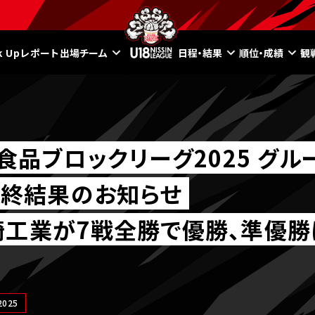
ck Upレポート
出場チーム
日程・結果
順位・成績
観
食品ブロックリーグ2025 グルー
最終結果のお知らせ
崎工業が7戦全勝で優勝、準優
025