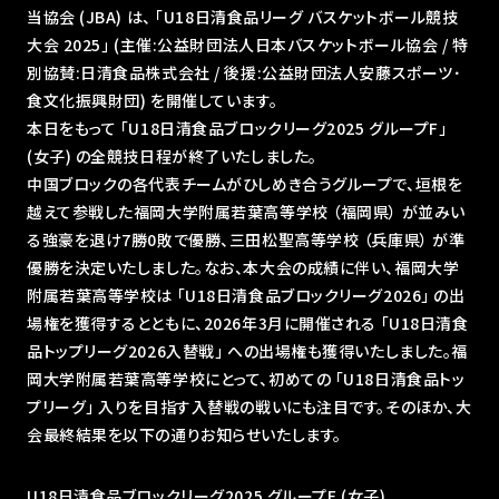
当協会 (JBA) は、 ｢U18日清食品リーグ バスケットボール競技
大会 2025｣ (主催:公益財団法人日本バスケットボール協会 / 特
別協賛:日清食品株式会社 / 後援:公益財団法人安藤スポーツ･
食文化振興財団) を開催しています。
本日をもって 「U18日清食品ブロックリーグ2025 グループF」
(女子) の全競技日程が終了いたしました。
中国ブロックの各代表チームがひしめき合うグループで、垣根を
越えて参戦した福岡大学附属若葉高等学校 （福岡県） が並みい
る強豪を退け7勝0敗で優勝、三田松聖高等学校 （兵庫県） が準
優勝を決定いたしました。なお、本大会の成績に伴い、福岡大学
附属若葉高等学校は 「U18日清食品ブロックリーグ2026」 の出
場権を獲得するとともに、2026年3月に開催される 「U18日清食
品トップリーグ2026入替戦」 への出場権も獲得いたしました。福
岡大学附属若葉高等学校にとって、初めての 「U18日清食品トッ
プリーグ」 入りを目指す入替戦の戦いにも注目です。そのほか、大
会最終結果を以下の通りお知らせいたします。
U18日清食品ブロックリーグ2025 グループF (女子)