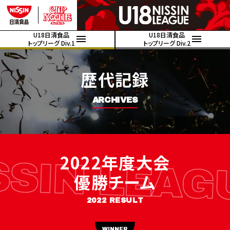
U18日清食品
U18日清食品
トップリーグ Div.1
トップリーグ Div.2
歴代記録
ARCHIVES
SIN LEAGU
2022年度大会
優勝チーム
2022 RESULT
WINNER