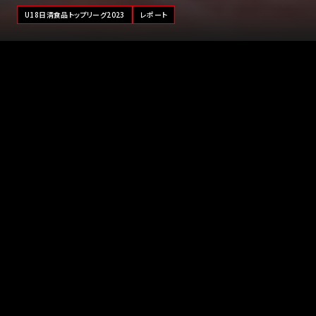
U18日清食品トップリーグ2023
レポート
千葉経済大学附属（千葉県）は、昨年度の「U18日清食品 関東ブ
ロックリーグ」に出場して全勝優勝を果たしたチーム。「U18日清
食品トップリーグ」には今年が初めての出場となり、開幕週、いき
なり今年度インターハイ優勝の京都精華学園（京都府）に挑みま
した。