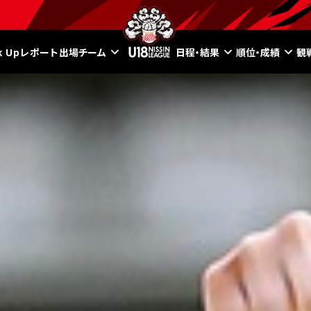
ck Upレポート
出場チーム
日程・結果
順位・成績
観