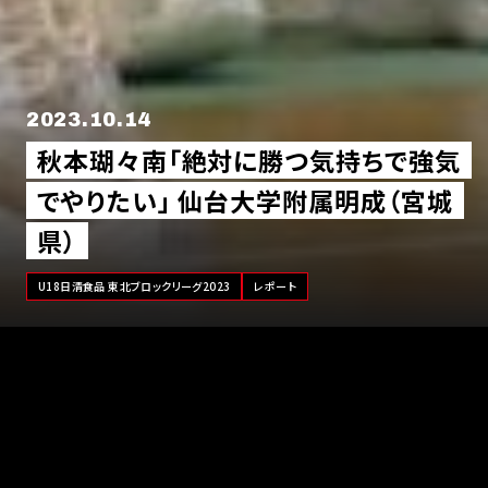
2023.10.14
秋本瑚々南「絶対に勝つ気持ちで強気
でやりたい」 仙台大学附属明成（宮城
県）
U18日清食品 東北ブロックリーグ2023
レポート
9月16日から18日にかけて「U18日清食品 東北ブロックリーグ
2023」が行われました。仙台大学附属明成（宮城県）は、大会初
日に福島東稜（福島県）と県立秋田中央（秋田県）に敗れるスタ
ートとなりましたが、2日目に延長の末に柴田学園大学附属柴田