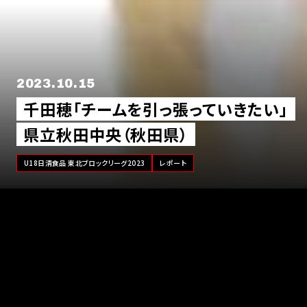
2023.10.15
千田穂「チームを引っ張っていきたい」
県立秋田中央（秋田県）
U18日清食品 東北ブロックリーグ2023
レポート
エントリーメンバー10名で「U18日清食品 東北ブロックリーグ
2023」に出場した県立秋田中央（秋田県）は、メンバー交代をほ
とんどしないまま東北のトップチームとの5試合を戦い抜きまし
た。 今年は17年ぶりにインターハイ出場を果たしましたが、3年生
の多くが進学準備などでこの大会を最後に引退。3年生で残った