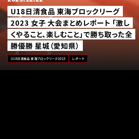
U18日清食品 東海ブロックリーグ
2023 女子 大会まとめレポート 「激し
くやること、楽しむこと」で勝ち取った全
勝優勝 星城（愛知県）
U18日清食品 東海ブロックリーグ2023
レポート
「U18日清食品 東海ブロックリーグ2023」女子には8チームが参
加し、8月9日から24日までで1回戦総当たりのリーグ戦が行われ
ました。 星城（愛知県）は初出場となった「U18日清食品 東海ブ
ロックリーグ2023」の7試合すべてに勝利し、優勝を飾りました。
大会初日の沼津市立沼津（静岡県）に勝った後、2日目には浜松
開誠館（静岡県）に名古屋経済大学高蔵（愛知県）と強豪に連勝
して勢いに乗ると、後半戦も負けなしで大会を駆け抜けました。