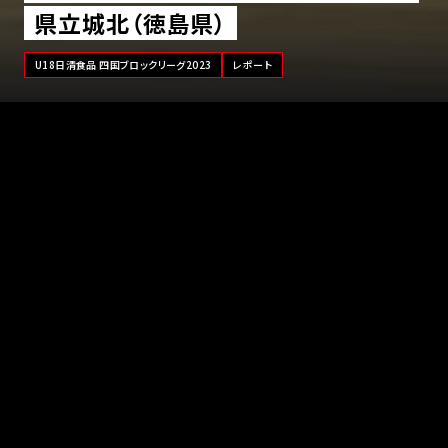
県立城北（徳島県）
U18日清食品 四国ブロックリーグ2023
レポート
徳島県2位で「U18日清食品 四国ブロックリーグ2023」に出場し
ている県立城北（徳島県）の西山史恵ヘッドコーチは、今大会の
テーマとして『四国のレベルを知る』を挙げています。 「ウチは経
験のない選手が多い、県大会レベルでやってきたチームです。新チ
ームになってからメインで試合に出ている3年生は1人だけで、1
年生も試合で使っています。この大会で『四国のレベルはこれだ
け高いんだ』と分かってもらい、『じゃあ、これぐらいやらなければ
いけない』と次につなげてほしいです」