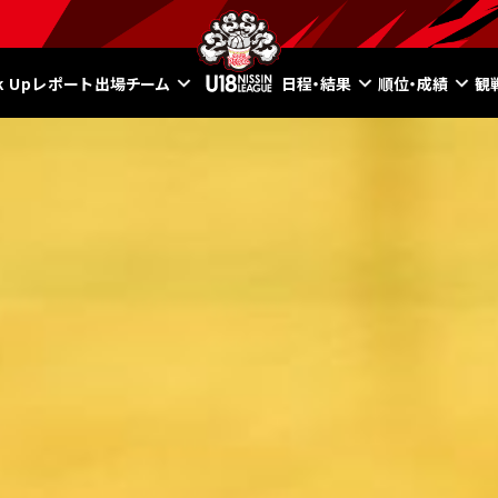
ck Upレポート
出場チーム
日程・結果
順位・成績
観