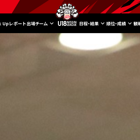
ck Upレポート
出場チーム
日程・結果
順位・成績
観