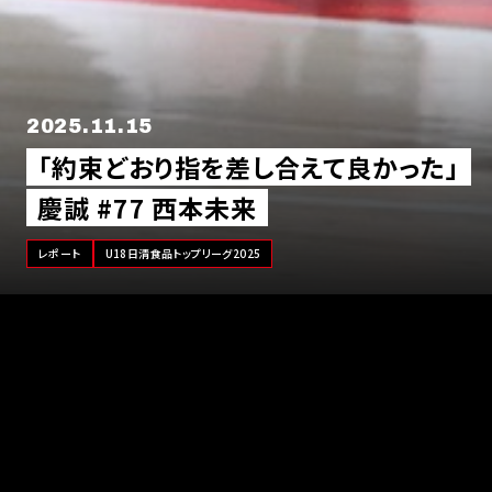
2025.11.15
「約束どおり指を差し合えて良かった」
慶誠 #77 西本未来
レポート
U18日清食品トップリーグ2025
「U18日清食品トップリーグ2025」もいよいよ最終週。11月15日
（土）、国立代々木競技場 第二体育館で行われた第2試合は、慶
誠（熊本県）と精華女子（福岡県）という九州勢同士の顔合わせと
なりました。６月の九州大会では精華女子が勝利しており、慶誠
にとっては雪辱を果たしたい一戦。一方の精華女子にとっては、勝