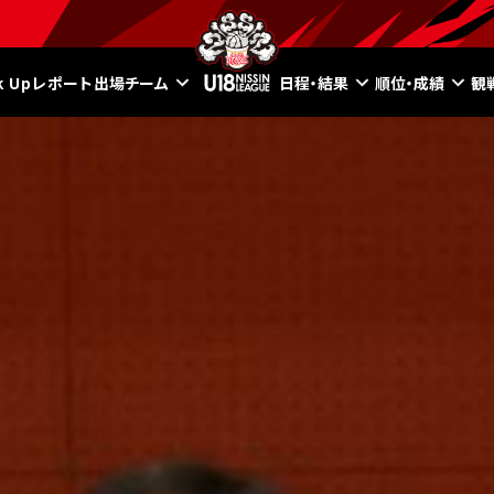
ck Upレポート
出場チーム
日程・結果
順位・成績
観